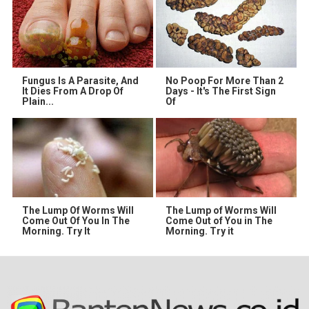
Fungus Is A Parasite, And
No Poop For More Than 2
It Dies From A Drop Of
Days - It's The First Sign
Plain...
Of
The Lump Of Worms Will
The Lump of Worms Will
Come Out Of You In The
Come Out of You in The
Morning. Try It
Morning. Try it