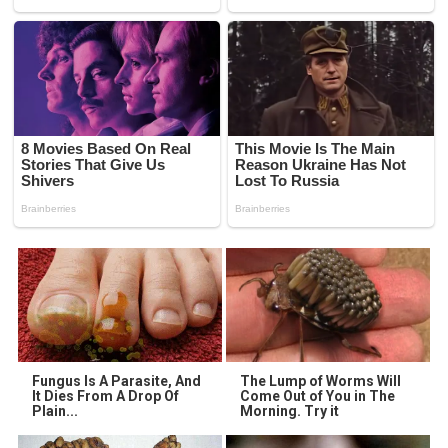
Fungus Is A Parasite, And
The Lump of Worms Will
It Dies From A Drop Of
Come Out of You in The
Plain...
Morning. Try it