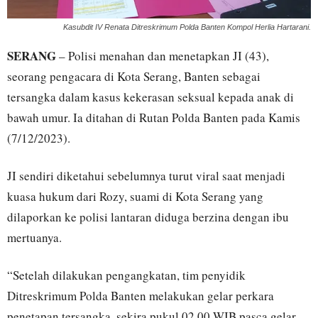
Kasubdit IV Renata Ditreskrimum Polda Banten Kompol Herlia Hartarani.
SERANG
– Polisi menahan dan menetapkan JI (43),
seorang pengacara di Kota Serang, Banten sebagai
tersangka dalam kasus kekerasan seksual kepada anak di
bawah umur. Ia ditahan di Rutan Polda Banten pada Kamis
(7/12/2023).
JI sendiri diketahui sebelumnya turut viral saat menjadi
kuasa hukum dari Rozy, suami di Kota Serang yang
dilaporkan ke polisi lantaran diduga berzina dengan ibu
mertuanya.
“Setelah dilakukan pengangkatan, tim penyidik
Ditreskrimum Polda Banten melakukan gelar perkara
penetapan tersangka, sekira pukul 02.00 WIB pasca gelar