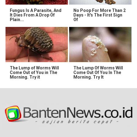
Fungus Is A Parasite, And
No Poop For More Than 2
It Dies From A Drop Of
Days - It's The First Sign
Plain...
Of
The Lump of Worms Will
The Lump Of Worms Will
Come Out of You in The
Come Out Of You In The
Morning. Try it
Morning. Try It