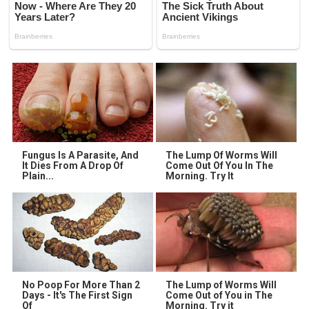
Fungus Is A Parasite, And
The Lump Of Worms Will
It Dies From A Drop Of
Come Out Of You In The
Plain...
Morning. Try It
No Poop For More Than 2
The Lump of Worms Will
Days - It's The First Sign
Come Out of You in The
Of
Morning. Try it