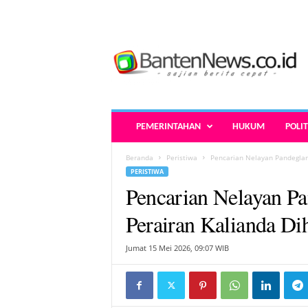
B
a
n
t
e
n
N
PEMERINTAHAN
HUKUM
POLIT
e
w
Beranda
Peristiwa
Pencarian Nelayan Pandeglang
s
PERISTIWA
.
Pencarian Nelayan Pa
c
o
Perairan Kalianda Di
.
i
Jumat 15 Mei 2026, 09:07 WIB
d
-
B
e
r