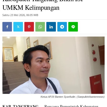
UMKM Kelimpungan
Sabtu 23 Mei 2026, 06:05 WIB
Ketua APJII Banten Syarifudin. (Saepulloh/bantennews)
KAB. TANGERANG
— Rencana Pemerintah Kabupaten