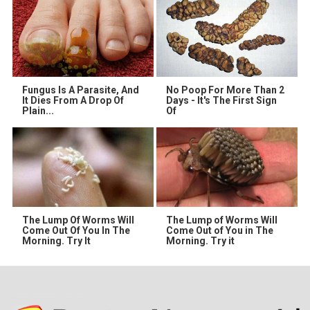
Fungus Is A Parasite, And
No Poop For More Than 2
It Dies From A Drop Of
Days - It's The First Sign
Plain...
Of
The Lump Of Worms Will
The Lump of Worms Will
Come Out Of You In The
Come Out of You in The
Morning. Try It
Morning. Try it