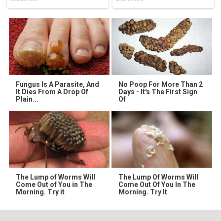
Fungus Is A Parasite, And
No Poop For More Than 2
It Dies From A Drop Of
Days - It's The First Sign
Plain...
Of
The Lump of Worms Will
The Lump Of Worms Will
Come Out of You in The
Come Out Of You In The
Morning. Try it
Morning. Try It