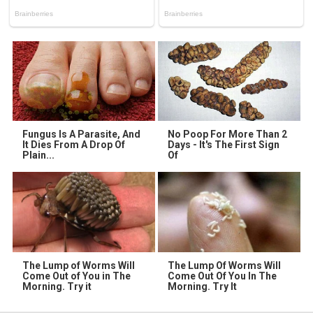
Fungus Is A Parasite, And
No Poop For More Than 2
It Dies From A Drop Of
Days - It's The First Sign
Plain...
Of
The Lump of Worms Will
The Lump Of Worms Will
Come Out of You in The
Come Out Of You In The
Morning. Try it
Morning. Try It