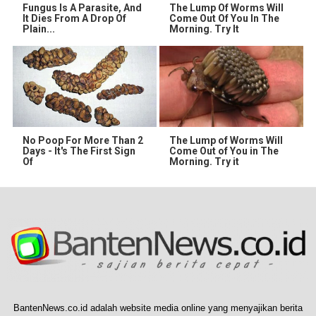
Fungus Is A Parasite, And
The Lump Of Worms Will
It Dies From A Drop Of
Come Out Of You In The
Plain...
Morning. Try It
No Poop For More Than 2
The Lump of Worms Will
Days - It's The First Sign
Come Out of You in The
Of
Morning. Try it
BantenNews.co.id adalah website media online yang menyajikan berita