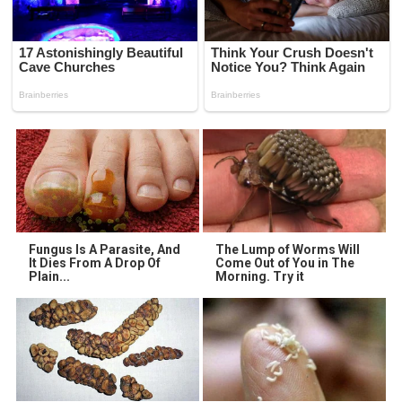
Fungus Is A Parasite, And
The Lump of Worms Will
It Dies From A Drop Of
Come Out of You in The
Plain...
Morning. Try it