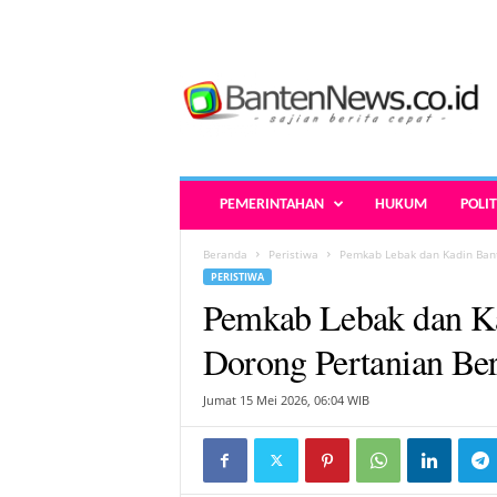
B
a
n
t
e
n
N
PEMERINTAHAN
HUKUM
POLIT
e
w
Beranda
Peristiwa
Pemkab Lebak dan Kadin Bant
s
PERISTIWA
.
Pemkab Lebak dan Ka
c
o
Dorong Pertanian Be
.
i
Jumat 15 Mei 2026, 06:04 WIB
d
-
B
e
r