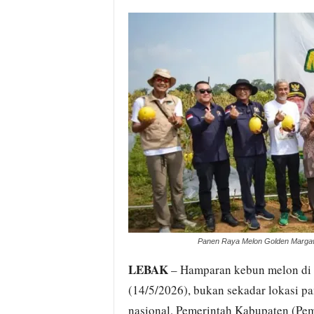
i
t
a
B
a
n
t
e
n
H
a
r
i
I
n
i
Panen Raya Melon Golden Margawa
LEBAK
– Hamparan kebun melon di 
(14/5/2026), bukan sekadar lokasi pa
nasional, Pemerintah Kabupaten (Pe