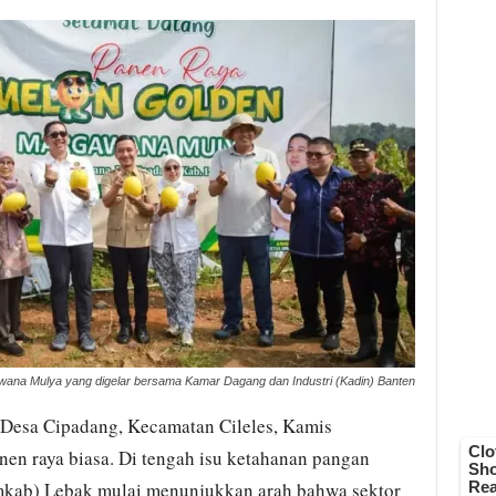
na Mulya yang digelar bersama Kamar Dagang dan Industri (Kadin) Banten
Desa Cipadang, Kecamatan Cileles, Kamis
nen raya biasa. Di tengah isu ketahanan pangan
mkab) Lebak mulai menunjukkan arah bahwa sektor