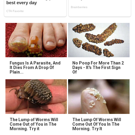
Fungus Is A Parasite, And
No Poop For More Than 2
It Dies From A Drop Of
Days - It's The First Sign
Plain...
Of
The Lump of Worms Will
The Lump Of Worms Will
Come Out of You in The
Come Out Of You In The
Morning. Try it
Morning. Try It