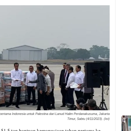
ertama Indonesia untuk Palestina dari Lanud Halim Perdanakusuma, Jakarta
Timur, Sabtu (4/11/2023). (Ist)
51,5 ton bantuan kemanusiaan tahap pertama ke