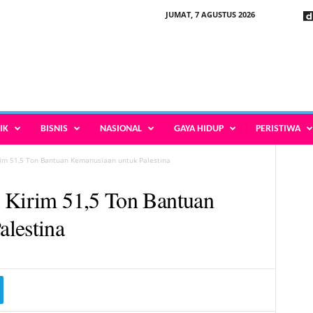
JUMAT, 7 AGUSTUS 2026
IK
BISNIS
NASIONAL
GAYA HIDUP
PERISTIWA
rim 51,5 Ton Bantuan Kemanusiaan untuk Palestina
a Kirim 51,5 Ton Bantuan
lestina