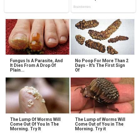
Fungus Is A Parasite, And
No Poop For More Than 2
It Dies From A Drop Of
Days - It's The First Sign
Plain...
Of
The Lump Of Worms Will
The Lump of Worms Will
Come Out Of You In The
Come Out of You in The
Morning. Try It
Morning. Try it