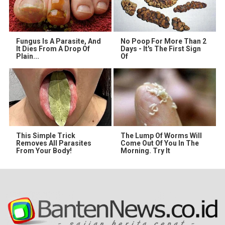
Fungus Is A Parasite, And
No Poop For More Than 2
It Dies From A Drop Of
Days - It's The First Sign
Plain...
Of
This Simple Trick
The Lump Of Worms Will
Removes All Parasites
Come Out Of You In The
From Your Body!
Morning. Try It