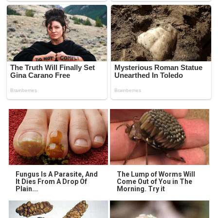
Fungus Is A Parasite, And
The Lump of Worms Will
It Dies From A Drop Of
Come Out of You in The
Plain...
Morning. Try it