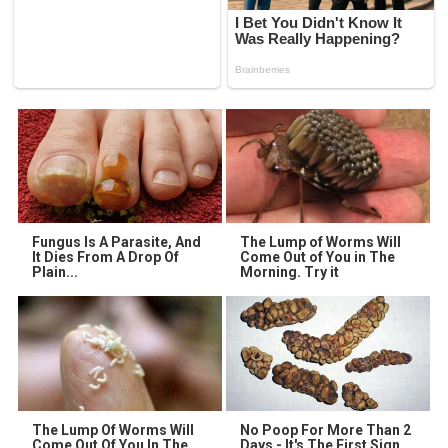
Fungus Is A Parasite, And
The Lump of Worms Will
It Dies From A Drop Of
Come Out of You in The
Plain...
Morning. Try it
The Lump Of Worms Will
No Poop For More Than 2
Come Out Of You In The
Days - It's The First Sign