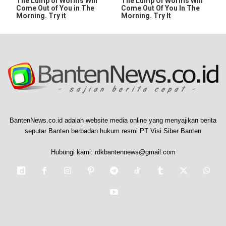
The Lump of Worms Will
The Lump Of Worms Will
Come Out of You in The
Come Out Of You In The
Morning. Try it
Morning. Try It
BantenNews.co.id adalah website media online yang menyajikan berita
seputar Banten berbadan hukum resmi PT Visi Siber Banten
Hubungi kami:
rdkbantennews@gmail.com