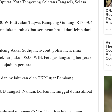
putat, Kota Tangerang Selatan (Tangsel), Selasa
02.00 WIB di Jalan Taqwa, Kampung Gunung, RT 03/04,
 luka parah akibat serangan brutal dari lebih dari
bang Askar Sodiq menyebut, polisi menerima
sekitar pukul 05.00 WIB. Petugas langsung bergerak
 kejadian perkara.
i dan melakukan olah TKP,” ujar Bambang.
UD Tangsel. Namun, korban meninggal dunia akibat
elusuri rekaman CCTV di sekitar lokasi, serta