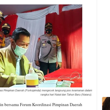
nasi Pimpinan Daerah (Forkopimda) mengecek langsung pos keamanan dalam
rangka hari Natal dan Tahun Baru (Nataru).
din bersama Forum Koordinasi Pimpinan Daerah