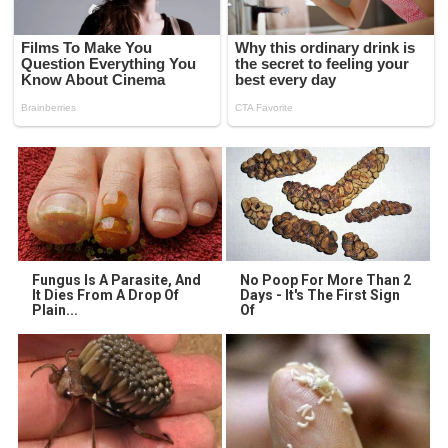
Fungus Is A Parasite, And
No Poop For More Than 2
It Dies From A Drop Of
Days - It's The First Sign
Plain...
Of