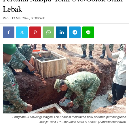
Lebak
Rabu 13 Mei 2026, 06:08 WIB
Pangdam III Siliwangi Mayjen TNI Kosasih meletakan batu pertama pembangunan
Masjid Yonif TP 040/Golok Sakti di Lebak. (Sandi/bantennews)