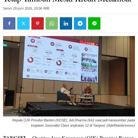
Senin 29 Juni 2026, 20:06 WIB
Kepala OJK Provibsi Banten (KOSE), Adi Dharma (kiri) saat jadi narasumber pada
kegiatan Jousnalist Class angkatan 12 di Tangsel. (Adef/bantennews)
TANGSEL
– Otoritas Jasa Keuangan (OJK) Provinsi Banten