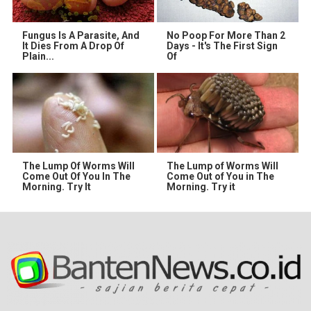
Fungus Is A Parasite, And
No Poop For More Than 2
It Dies From A Drop Of
Days - It's The First Sign
Plain...
Of
The Lump Of Worms Will
The Lump of Worms Will
Come Out Of You In The
Come Out of You in The
Morning. Try It
Morning. Try it