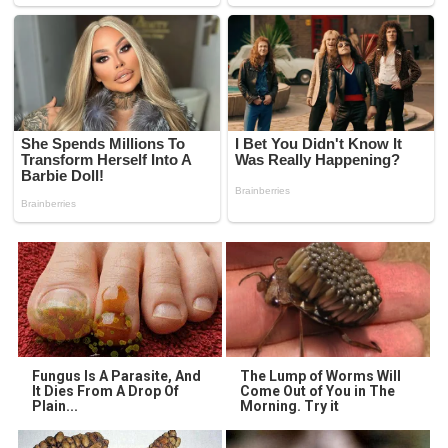
Fungus Is A Parasite, And
The Lump of Worms Will
It Dies From A Drop Of
Come Out of You in The
Plain...
Morning. Try it