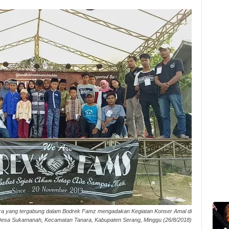
a yang tergabung dalam Bodrek Famz mengadakan Kegiatan Konser Amal di
esa Sukamanah, Kecamatan Tanara, Kabupaten Serang, Minggu (26/8/2018)