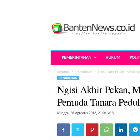
B
a
n
t
e
n
N
PEMERINTAHAN
HUKUM
POLIT
e
w
Beranda
Pendidikan
Ngisi Akhir Pekan, Mahasis
s
PENDIDIKAN
.
Ngisi Akhir Pekan, 
c
o
Pemuda Tanara Peduli
.
i
Minggu 26 Agustus 2018, 21:04 WIB
d
-
B
e
r