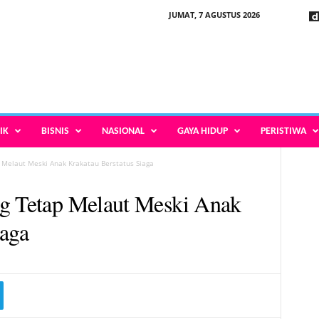
JUMAT, 7 AGUSTUS 2026
IK
BISNIS
NASIONAL
GAYA HIDUP
PERISTIWA
 Melaut Meski Anak Krakatau Berstatus Siaga
ng Tetap Melaut Meski Anak
iaga