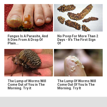
Fungus Is A Parasite, And
No Poop For More Than 2
It Dies From A Drop Of
Days - It's The First Sign
Plain...
Of
The Lump of Worms Will
The Lump Of Worms Will
Come Out of You in The
Come Out Of You In The
Morning. Try it
Morning. Try It