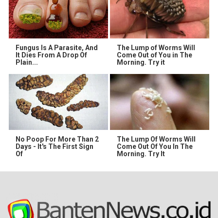
Fungus Is A Parasite, And
The Lump of Worms Will
It Dies From A Drop Of
Come Out of You in The
Plain...
Morning. Try it
No Poop For More Than 2
The Lump Of Worms Will
Days - It's The First Sign
Come Out Of You In The
Of
Morning. Try It