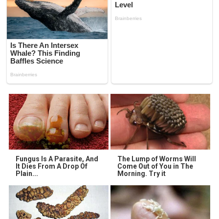
Fungus Is A Parasite, And
The Lump of Worms Will
It Dies From A Drop Of
Come Out of You in The
Plain...
Morning. Try it