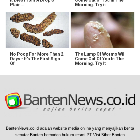
It Dies From A Drop Of
Come Out of You in The
Plain...
Morning. Try it
No Poop For More Than 2
The Lump Of Worms Will
Days - It's The First Sign
Come Out Of You In The
Of
Morning. Try It
BantenNews.co.id adalah website media online yang menyajikan berita
seputar Banten berbadan hukum resmi PT Visi Siber Banten