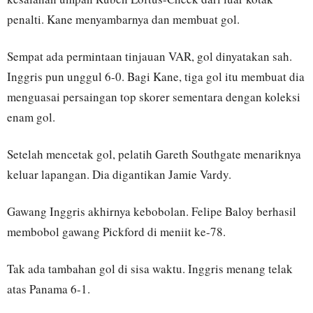
penalti. Kane menyambarnya dan membuat gol.
Sempat ada permintaan tinjauan VAR, gol dinyatakan sah.
Inggris pun unggul 6-0. Bagi Kane, tiga gol itu membuat dia
menguasai persaingan top skorer sementara dengan koleksi
enam gol.
Setelah mencetak gol, pelatih Gareth Southgate menariknya
keluar lapangan. Dia digantikan Jamie Vardy.
Gawang Inggris akhirnya kebobolan. Felipe Baloy berhasil
membobol gawang Pickford di meniit ke-78.
Tak ada tambahan gol di sisa waktu. Inggris menang telak
atas Panama 6-1.