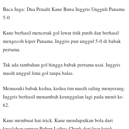
Baca Juga: Dua Penalti Kane Bawa Inggris Ungguli Panama
5-0
Kane berhasil mencetak gol lewat titik putih dan berhasil
mengecoh kiper Panama. Inggris pun unggul 5-0 di babak
pertama.
Tak ada tambahan gol hingga babak pertama usai. Inggris
masih unggul lima gol tanpa balas.
Memasuki babak kedua, kedua tim masih saling menyerang.
Inggris berhasil menambah keunggulan lagi pada menit ke-
62.
Kane membuat hat-trick. Kane mendapatkan bola dari
kesalahan umpan Ruben Loftus-Cheek dari luar kotak