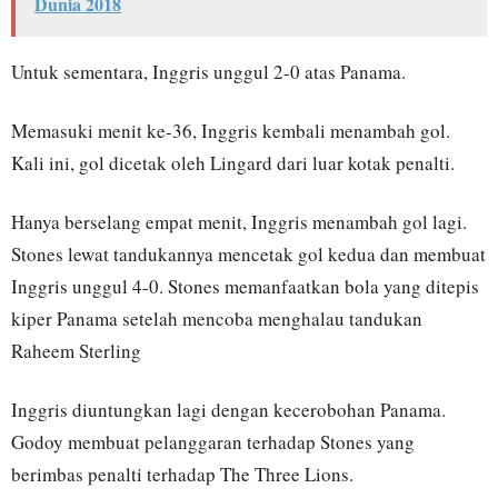
Dunia 2018
Untuk sementara, Inggris unggul 2-0 atas Panama.
Memasuki menit ke-36, Inggris kembali menambah gol.
Kali ini, gol dicetak oleh Lingard dari luar kotak penalti.
Hanya berselang empat menit, Inggris menambah gol lagi.
Stones lewat tandukannya mencetak gol kedua dan membuat
Inggris unggul 4-0. Stones memanfaatkan bola yang ditepis
kiper Panama setelah mencoba menghalau tandukan
Raheem Sterling
Inggris diuntungkan lagi dengan kecerobohan Panama.
Godoy membuat pelanggaran terhadap Stones yang
berimbas penalti terhadap The Three Lions.