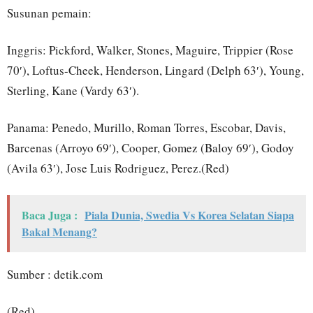
Susunan pemain:
Inggris: Pickford, Walker, Stones, Maguire, Trippier (Rose
70′), Loftus-Cheek, Henderson, Lingard (Delph 63′), Young,
Sterling, Kane (Vardy 63′).
Panama: Penedo, Murillo, Roman Torres, Escobar, Davis,
Barcenas (Arroyo 69′), Cooper, Gomez (Baloy 69′), Godoy
(Avila 63′), Jose Luis Rodriguez, Perez.(Red)
Baca Juga :
Piala Dunia, Swedia Vs Korea Selatan Siapa
Bakal Menang?
Sumber : detik.com
(Red)