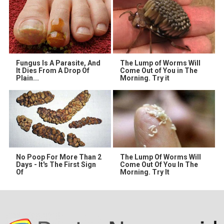
Fungus Is A Parasite, And
The Lump of Worms Will
It Dies From A Drop Of
Come Out of You in The
Plain...
Morning. Try it
No Poop For More Than 2
The Lump Of Worms Will
Days - It's The First Sign
Come Out Of You In The
Of
Morning. Try It