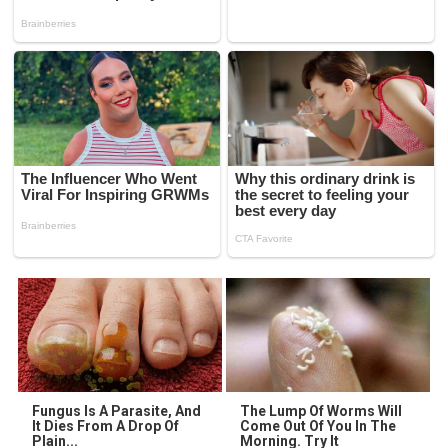
Fungus Is A Parasite, And
The Lump Of Worms Will
It Dies From A Drop Of
Come Out Of You In The
Plain...
Morning. Try It