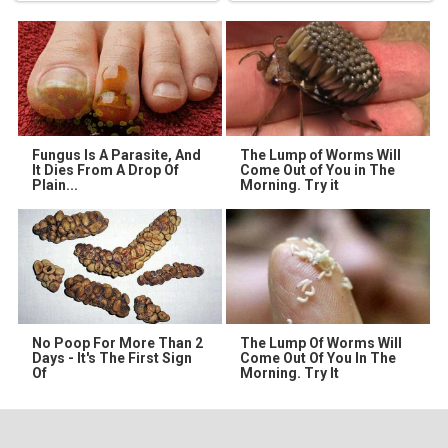
Fungus Is A Parasite, And
The Lump of Worms Will
It Dies From A Drop Of
Come Out of You in The
Plain...
Morning. Try it
No Poop For More Than 2
The Lump Of Worms Will
Days - It's The First Sign
Come Out Of You In The
Of
Morning. Try It