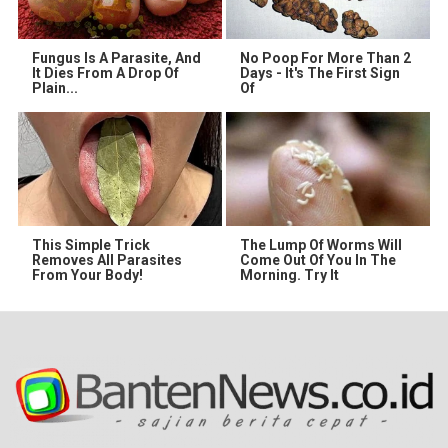
Fungus Is A Parasite, And
No Poop For More Than 2
It Dies From A Drop Of
Days - It's The First Sign
Plain...
Of
This Simple Trick
The Lump Of Worms Will
Removes All Parasites
Come Out Of You In The
From Your Body!
Morning. Try It