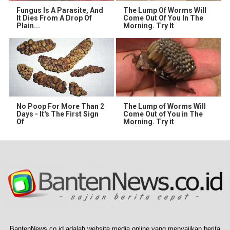
Fungus Is A Parasite, And
The Lump Of Worms Will
It Dies From A Drop Of
Come Out Of You In The
Plain...
Morning. Try It
No Poop For More Than 2
The Lump of Worms Will
Days - It's The First Sign
Come Out of You in The
Of
Morning. Try it
BantenNews.co.id adalah website media online yang menyajikan berita