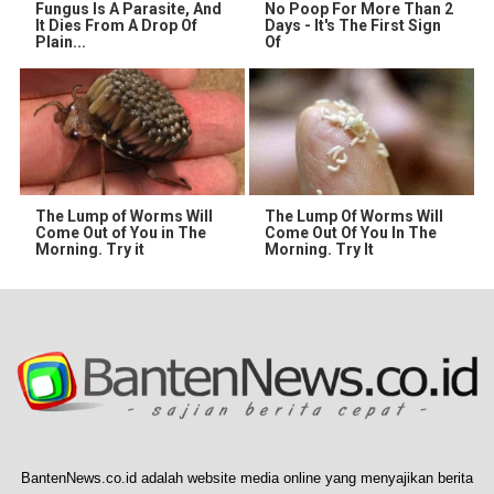
Fungus Is A Parasite, And
No Poop For More Than 2
It Dies From A Drop Of
Days - It's The First Sign
Plain...
Of
The Lump of Worms Will
The Lump Of Worms Will
Come Out of You in The
Come Out Of You In The
Morning. Try it
Morning. Try It
BantenNews.co.id adalah website media online yang menyajikan berita