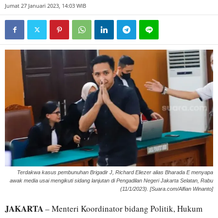
Jumat 27 Januari 2023, 14:03 WIB
Terdakwa kasus pembunuhan Brigadir J, Richard Eliezer alias Bharada E menyapa
awak media usai mengikuti sidang lanjutan di Pengadilan Negeri Jakarta Selatan, Rabu
(11/1/2023). [Suara.com/Alfian Winanto]
JAKARTA
– Menteri Koordinator bidang Politik, Hukum