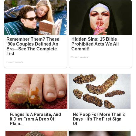
Fungus Is A Parasite, And
No Poop For More Than 2
It Dies From A Drop Of
Days - It's The First Sign
Plain...
Of