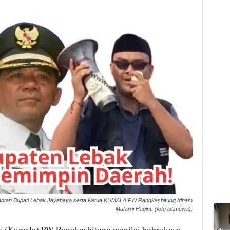
mantan Bupati Lebak Jayabaya serta Ketua KUMALA PW Rangkasbitung Idham
Mufarrij Haqim. (foto istimewa).
 (Kumala) PW Rangkasbitung menilai bobroknya