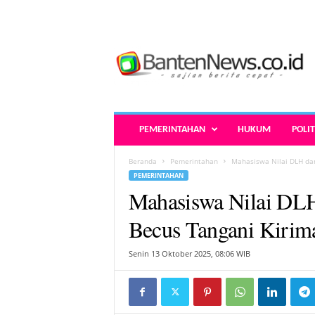
B
a
n
t
e
n
N
PEMERINTAHAN
HUKUM
POLIT
e
w
Beranda
Pemerintahan
Mahasiswa Nilai DLH da
s
PEMERINTAHAN
.
Mahasiswa Nilai D
c
o
Becus Tangani Kirim
.
i
Senin 13 Oktober 2025, 08:06 WIB
d
-
B
e
r