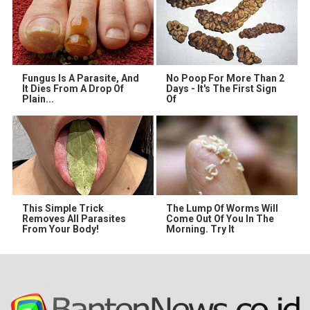
Fungus Is A Parasite, And
No Poop For More Than 2
It Dies From A Drop Of
Days - It's The First Sign
Plain...
Of
This Simple Trick
The Lump Of Worms Will
Removes All Parasites
Come Out Of You In The
From Your Body!
Morning. Try It