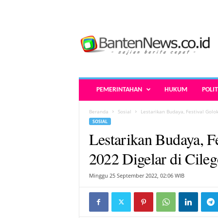
B
a
n
t
e
n
N
PEMERINTAHAN
HUKUM
POLIT
e
w
Beranda
Sosial
Lestarikan Budaya, Festival Golo
s
SOSIAL
.
Lestarikan Budaya, F
c
o
2022 Digelar di Cile
.
i
Minggu 25 September 2022, 02:06 WIB
d
-
B
e
r