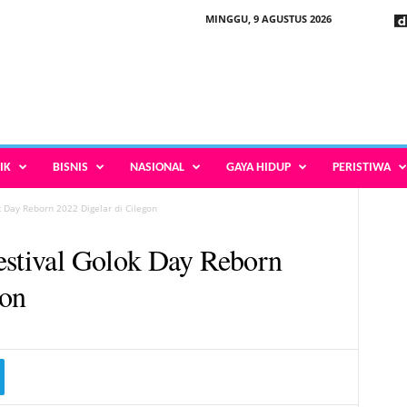
MINGGU, 9 AGUSTUS 2026
IK
BISNIS
NASIONAL
GAYA HIDUP
PERISTIWA
k Day Reborn 2022 Digelar di Cilegon
estival Golok Day Reborn
gon