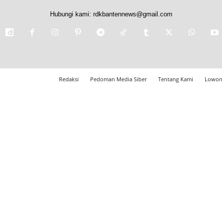
Hubungi kami:
rdkbantennews@gmail.com
Redaksi
Pedoman Media Siber
Tentang Kami
Lowon