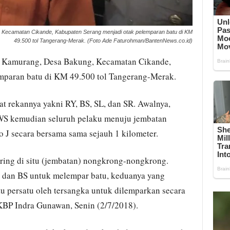
ecamatan Cikande, Kabupaten Serang menjadi otak pelemparan batu di KM
49.500 tol Tangerang-Merak. (Foto Ade Faturohman/BantenNews.co.id)
Kamurang, Desa Bakung, Kecamatan Cikande,
mparan batu di KM 49.500 tol Tangerang-Merak.
t rekannya yakni RY, BS, SL, dan SR. Awalnya,
WS kemudian seluruh pelaku menuju jembatan
J secara bersama sama sejauh 1 kilometer.
ring di situ (jembatan) nongkrong-nongkrong.
 dan BS untuk melempar batu, keduanya yang
u persatu oleh tersangka untuk dilemparkan secara
KBP Indra Gunawan, Senin (2/7/2018).