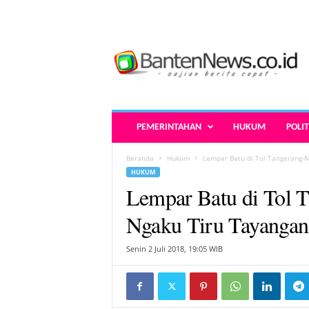
B
a
n
t
e
n
N
PEMERINTAHAN
HUKUM
POLIT
e
w
Beranda
Hukum
Lempar Batu di Tol Tangerang-M
s
HUKUM
.
Lempar Batu di Tol 
c
o
Ngaku Tiru Tayangan 
.
i
Senin 2 Juli 2018, 19:05 WIB
d
-
B
e
r