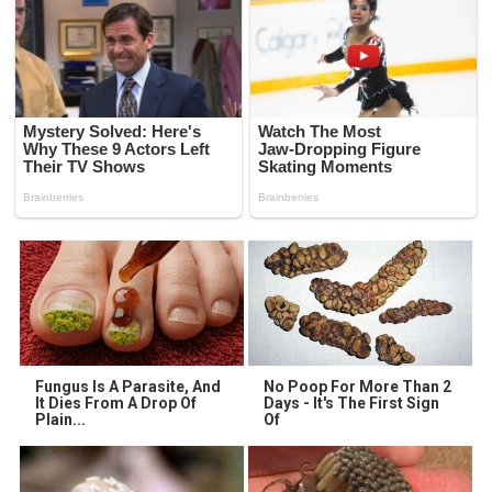
Fungus Is A Parasite, And
No Poop For More Than 2
It Dies From A Drop Of
Days - It's The First Sign
Plain...
Of