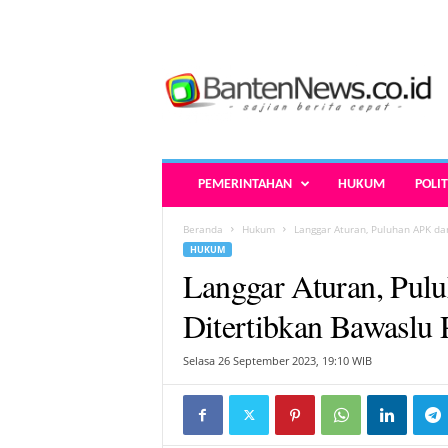
B
a
n
t
e
n
N
PEMERINTAHAN
HUKUM
POLIT
e
w
Beranda
Hukum
Langgar Aturan, Puluhan APK da
s
HUKUM
.
Langgar Aturan, Pu
c
o
Ditertibkan Bawaslu
.
i
Selasa 26 September 2023, 19:10 WIB
d
-
B
e
r