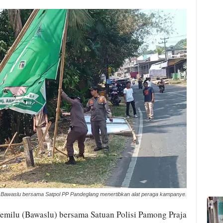
Bawaslu bersama Satpol PP Pandeglang menertibkan alat peraga kampanye.
milu (Bawaslu) bersama Satuan Polisi Pamong Praja