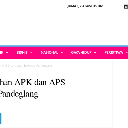
JUMAT, 7 AGUSTUS 2026
IK
BISNIS
NASIONAL
GAYA HIDUP
PERISTIWA
n APS Ditertibkan Bawaslu Pandeglang
luhan APK dan APS
 Pandeglang