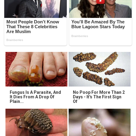
Fungus Is A Parasite, And
No Poop For More Than 2
It Dies From A Drop Of
Days - It's The First Sign
Plain...
Of