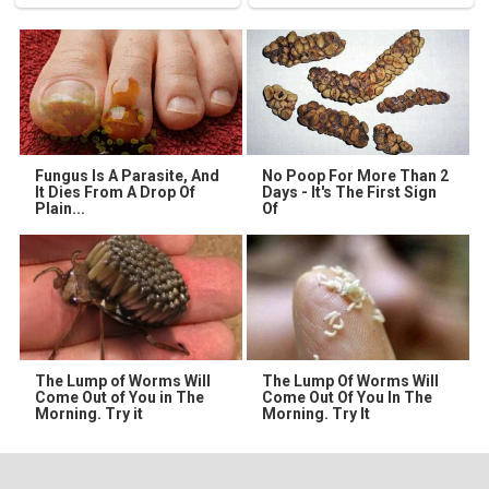
Fungus Is A Parasite, And
No Poop For More Than 2
It Dies From A Drop Of
Days - It's The First Sign
Plain...
Of
The Lump of Worms Will
The Lump Of Worms Will
Come Out of You in The
Come Out Of You In The
Morning. Try it
Morning. Try It