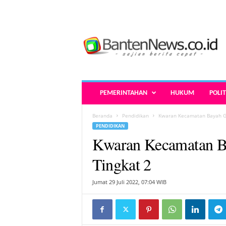
B
a
n
t
e
n
N
PEMERINTAHAN
HUKUM
POLIT
e
w
Beranda
Pendidikan
Kwaran Kecamatan Bayah G
s
PENDIDIKAN
.
Kwaran Kecamatan B
c
o
Tingkat 2
.
i
Jumat 29 Juli 2022, 07:04 WIB
d
-
B
e
r