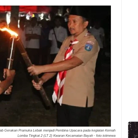
rcab Gerakan Pramuka Lebak menjadi Pembina Upacara pada kegiatan Kemah
Lomba Tingkat 2 (LT 2) Kwaran Kecamatan Bayah - foto istimewa