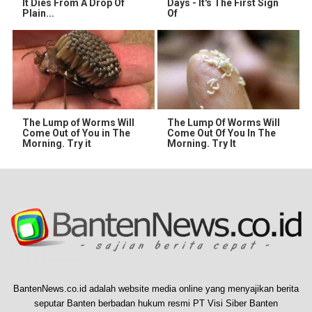
It Dies From A Drop Of
Days - It's The First Sign
Plain...
Of
The Lump of Worms Will
The Lump Of Worms Will
Come Out of You in The
Come Out Of You In The
Morning. Try it
Morning. Try It
BantenNews.co.id adalah website media online yang menyajikan berita
seputar Banten berbadan hukum resmi PT Visi Siber Banten