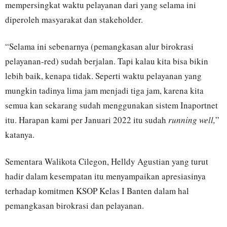
mempersingkat waktu pelayanan dari yang selama ini
diperoleh masyarakat dan stakeholder.
“Selama ini sebenarnya (pemangkasan alur birokrasi
pelayanan-red) sudah berjalan. Tapi kalau kita bisa bikin
lebih baik, kenapa tidak. Seperti waktu pelayanan yang
mungkin tadinya lima jam menjadi tiga jam, karena kita
semua kan sekarang sudah menggunakan sistem Inaportnet
itu. Harapan kami per Januari 2022 itu sudah
running well,
”
katanya.
Sementara Walikota Cilegon, Helldy Agustian yang turut
hadir dalam kesempatan itu menyampaikan apresiasinya
terhadap komitmen KSOP Kelas I Banten dalam hal
pemangkasan birokrasi dan pelayanan.