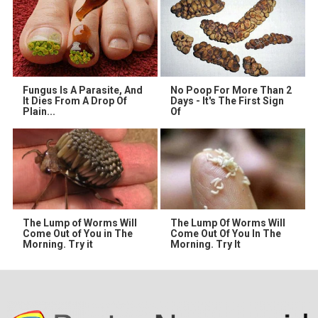
Fungus Is A Parasite, And
No Poop For More Than 2
It Dies From A Drop Of
Days - It's The First Sign
Plain...
Of
The Lump of Worms Will
The Lump Of Worms Will
Come Out of You in The
Come Out Of You In The
Morning. Try it
Morning. Try It