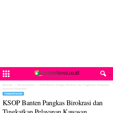
Beranda
Pemerintahan
KSOP Banten Pangkas Birokrasi dan Tingkatkan Pelayanan
Kawasan Pelabuhan
PEMERINTAHAN
KSOP Banten Pangkas Birokrasi dan
Tingkatkan Pelayanan Kawasan