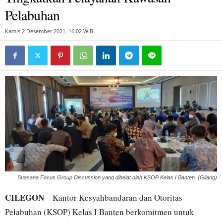
Pelabuhan
Kamis 2 Desember 2021, 16:02 WIB
Suasana Focus Group Discussion yang dihelat oleh KSOP Kelas I Banten. (Gilang)
CILEGON
– Kantor Kesyahbandaran dan Otoritas
Pelabuhan (KSOP) Kelas I Banten berkomitmen untuk